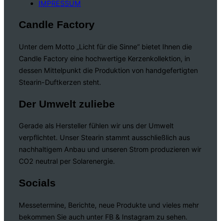
IMPRESSUM
Candle Factory
Unter dem Motto „Licht für die Sinne“ bietet Ihnen die
Candle Factory eine hochwertige Kerzenkollektion, in
dessen Mittelpunkt die Produktion von handgefertigten
Stearin-Duftkerzen steht.
Der Umwelt zuliebe
Gerade als Hersteller fühlen wir uns der Umwelt
verpflichtet. Unser Stearin stammt ausschließlich aus
nachhaltigem Anbau und unseren Strom produzieren wir
CO2 neutral per Solarenergie.
Socials
Messetermine, Berichte, neue Produkte und vieles mehr
bekommen Sie auch unter FB & Instagram zu sehen.