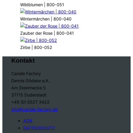
Wildblumen | 800-051
Wintermärchen | 800-040
Zauber der Rose | 800-041
Zirbe | 800-052
Kontakt
Candle Factory
Dennis Gödeke e.K.
Am Steinmecke 5
37115 Duderstadt
+49 (0) 5527 3422
info@candle-factory.de
AGB
DATENSCHUTZ