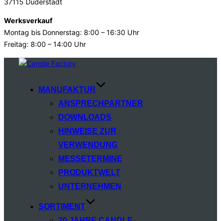
37115 Duderstadt
Werksverkauf
Montag bis Donnerstag: 8:00 – 16:30 Uhr
Freitag: 8:00 – 14:00 Uhr
Zum
Inhalt
springen
MANUFAKTUR
ANSPRECHPARTNER
DOWNLOADS
HINWEISE ZUR
VERWENDUNG
MESSETERMINE
PRODUKTWELT
UNTERNEHMEN
SORTIMENT
20 JAHRE CANDLE